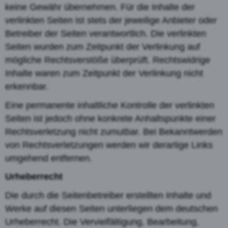
keine Gewähr übernehmen. Für die Inhalte der
verlinkten Seiten ist stets der jeweilige Anbieter oder
Betreiber der Seiten verantwortlich. Die verlinkten
Seiten wurden zum Zeitpunkt der Verlinkung auf
mögliche Rechtsverstöße überprüft. Rechtswidrige
Inhalte waren zum Zeitpunkt der Verlinkung nicht
erkennbar.
Eine permanente inhaltliche Kontrolle der verlinkten
Seiten ist jedoch ohne konkrete Anhaltspunkte einer
Rechtsverletzung nicht zumutbar. Bei Bekanntwerden
von Rechtsverletzungen werden wir derartige Links
umgehend entfernen.
Urheberrecht
Die durch die Seitenbetreiber erstellten Inhalte und
Werke auf diesen Seiten unterliegen dem deutschen
Urheberrecht. Die Vervielfältigung, Bearbeitung,