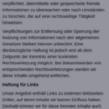
verpflichtet, übermittelte oder gespeicherte fremde
Informationen zu überwachen oder nach Umständen
zu forschen, die auf eine rechtswidrige Tätigkeit
hinweisen.
Verpflichtungen zur Entfernung oder Sperrung der
Nutzung von Informationen nach den allgemeinen
Gesetzen bleiben hiervon unberührt. Eine
diesbezügliche Haftung ist jedoch erst ab dem
Zeitpunkt der Kenntnis einer konkreten
Rechtsverletzung möglich. Bei Bekanntwerden von
entsprechenden Rechtsverletzungen werden wir
diese Inhalte umgehend entfernen.
Haftung für Links
Unser Angebot enthält Links zu externen Webseiten
Dritter, auf deren Inhalte wir keinen Einfluss haben.
Deshalb können wir für diese fremden Inhalte auch