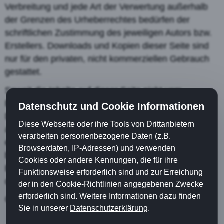
Verbreitung und jede Art der Verwertung außerhalb
der Grenzen des Urheberrechtes bedürfen der
schriftlichen Zustimmung des jeweiligen Autors bzw.
Erstellers. Downloads und Kopien dieser Seite sind
nur für den privaten, nicht kommerziellen Gebrauch
gestattet.
Soweit die Inhalte auf dieser Seite nicht vom
Betreiber erstellt wurden, werden die Urheberrechte
Datenschutz und Cookie Informationen
Dritter beachtet. Insbesondere werden Inhalte Dritter
Diese Webseite oder ihre Tools von Drittanbietern
als solche gekennzeichnet. Sollten Sie trotzdem auf
verarbeiten personenbezogene Daten (z.B.
eine Urheberrechtsverletzung aufmerksam werden,
Browserdaten, IP-Adressen) und verwenden
bitten wir um einen entsprechenden Hinweis. Bei
Cookies oder andere Kennungen, die für ihre
Bekanntwerden von Rechtsverletzungen werden wir
Funktionsweise erforderlich sind und zur Erreichung
derartige Inhalte umgehend entfernen.
der in den Cookie-Richtlinien angegebenen Zwecke
erforderlich sind. Weitere Informationen dazu finden
Quelle:
e-recht24.de
Sie in unserer
Datenschutzerklärung
.