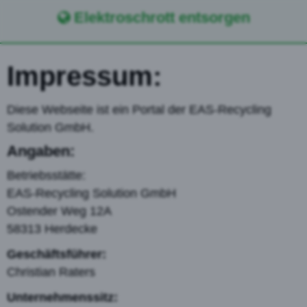
Elektroschrott entsorgen
Impressum:
Diese Webseite ist ein Portal der EAS-Recycling
Solution GmbH.
Angaben:
Betriebsstätte:
EAS-Recycling Solution GmbH
Ostender Weg 12A
58313 Herdecke
Geschäftsführer:
Christian Raters
Unternehmenssitz: