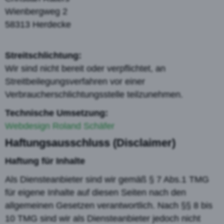
Wienbergweg 2
58313 Herdecke
Streitschlichtung:
Wir sind nicht bereit oder verpflichtet, an
Streitbeilegungsverfahren vor einer
Verbraucherschlichtungsstelle teilzunehmen.
Technische Umsetzung:
Webdesign Roland Schäfer
Haftungsausschluss (Disclaimer)
Haftung für Inhalte
Als Diensteanbieter sind wir gemäß § 7 Abs.1 TMG
für eigene Inhalte auf diesen Seiten nach den
allgemeinen Gesetzen verantwortlich. Nach §§ 8 bis
10 TMG sind wir als Diensteanbieter jedoch nicht