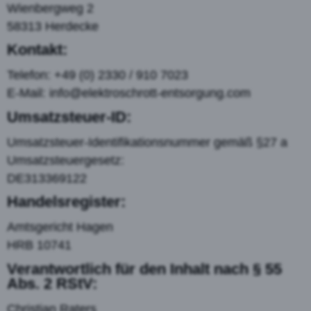
Wienbergweg 2
58313 Herdecke
Kontakt:
Telefon: +49 (0) 2330 / 910 7023
E-Mail: info@elektroschrott-entsorgung.com
Umsatzsteuer-ID:
Umsatzsteuer-Identifikationsnummer gemäß §27 a
Umsatzsteuergesetz:
DE313369122
Handelsregister:
Amtsgericht Hagen
HRB 10741
Verantwortlich für den Inhalt nach § 55
Abs. 2 RStV:
Christian Raters